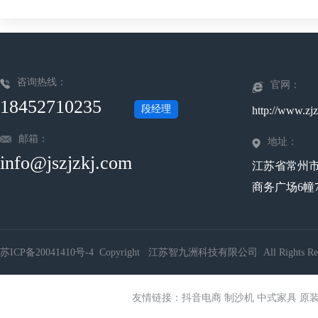
咨询热线：
官网：
18452710235
段经理
http://www.zjz
邮箱：
地址：
info@jszjzkj.com
江苏省常州
商务广场6幢7
苏ICP备20041410号-4
Copyright 江苏智九洲科技有限公司 All Rights Res
友情链接：
抖音电商
制沙机
中式家具
原